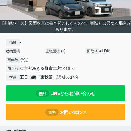
【外観パース】図面を基に書き起こしたもので、実際とは異なる場合が
あります。
-
価格
-
-(-)
4LDK
建物面積
土地面積
間取り
予定
築年数
東京都
あきる野市
二宮
1416-4
所在地
五日市線
「
東秋留
」駅 徒歩14分
交通
LINEからお問い合わせ
無料
お問い合わせ
無料