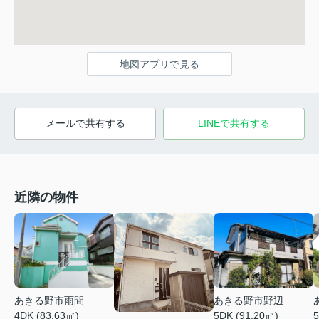
地図アプリで見る
メールで共有する
LINEで共有する
近隣の物件
あきる野市雨間
あきる野市野辺
4DK (83.63㎡)
5DK (91.20㎡)
5