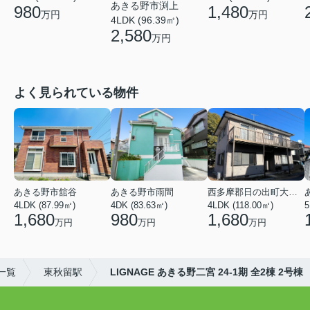
あきる野市渕上
980
1,480
万円
万円
4LDK (96.39㎡)
2,580
万円
よく見られている物件
あきる野市舘谷
あきる野市雨間
西多摩郡日の出町大字平井
4LDK (87.99㎡)
4DK (83.63㎡)
4LDK (118.00㎡)
5
1,680
980
1,680
万円
万円
万円
一覧
東秋留駅
LIGNAGE あきる野二宮 24-1期 全2棟 2号棟