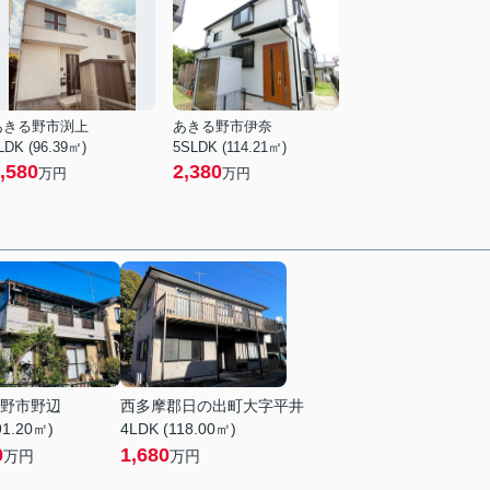
あきる野市渕上
あきる野市伊奈
LDK (96.39㎡)
5SLDK (114.21㎡)
,580
2,380
万円
万円
野市野辺
西多摩郡日の出町大字平井
91.20㎡)
4LDK (118.00㎡)
0
1,680
万円
万円