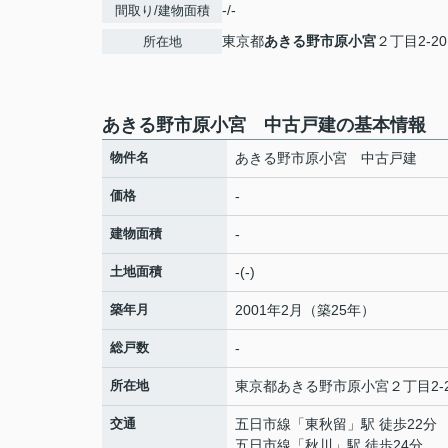
-/-
間取り/建物面積
東京都
あきる野市
原小宮
２丁目2-20
所在地
あきる野市原小宮 中古戸建の基本情報
物件名
あきる野市原小宮 中古戸建
価格
-
建物面積
-
土地面積
-(-)
築年月
2001年2月（築25年）
総戸数
-
所在地
東京都
あきる野市
原小宮
２丁目2-
交通
五日市線
「
東秋留
」駅 徒歩22分
五日市線
「
秋川
」駅 徒歩24分