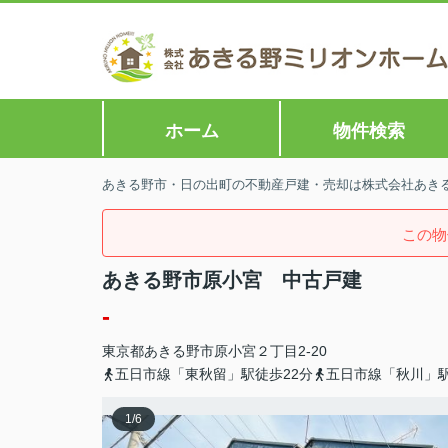
ホーム
物件検索
あきる野市・日の出町の不動産戸建・売却は株式会社あきる野
この物
あきる野市原小宮 中古戸建
-
東京都
あきる野市
原小宮
２丁目2-20
五日市線「東秋留」駅徒歩22分
五日市線「秋川」駅
1
/
6