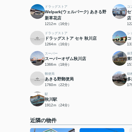
ドラッグストア
コ
Welpark(ウェルパーク) あきる野
セ
新草花店
店
1212ｍ（16分）
1
ドラッグストア
シ
ドラッグストア セキ 秋川店
コ
1264ｍ（16分）
1
スーパー
保
スーパーオザム秋川店
東
1366ｍ（18分）
1
郵便局
幼
あきる野郵便局
多
1760ｍ（22分）
1
駅
秋川駅
1912ｍ（24分）
近隣の物件