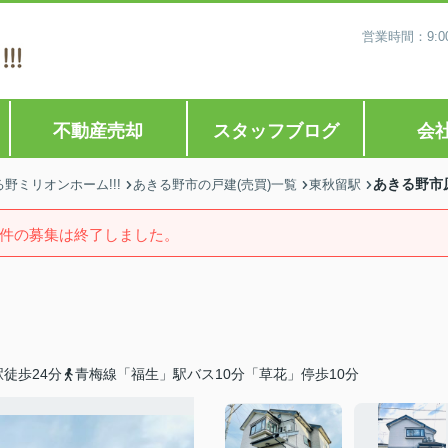
営業時間：9:0
不動産売却
スタッフブログ
会
あきる野市
ミリオンホーム!!!
あきる野市の戸建(売買)一覧
東秋留駅
件の募集は終了しました。
徒歩24分
青梅線「福生」駅バス10分「草花」停歩10分