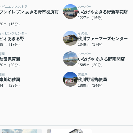
ンビニエンスストア
スーパー
ブンイレブン あきる野市役所前
いなげやあきる野新草花店
1227ｍ（16分）
220ｍ（16分）
ョッピングセンター
その他
ピオあきる野
秋川ファーマーズセンター
338ｍ（17分）
1349ｍ（17分）
育園
スーパー
秋留保育園
いなげや あきる野雨間店
570ｍ（20分）
1585ｍ（20分）
稚園
郵便局
摩川幼稚園
秋川野辺郵便局
794ｍ（23分）
1880ｍ（24分）