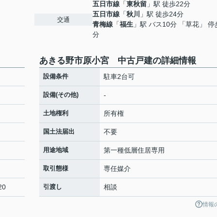
五日市線
「
東秋留
」駅 徒歩22分
五日市線
「
秋川
」駅 徒歩24分
交通
青梅線
「
福生
」駅 バス10分 「草花」 停
分
あきる野市原小宮 中古戸建の詳細情報
設備条件
駐車2台可
設備(その他)
-
土地権利
所有権
国土法届出
不要
用途地域
第一種低層住居専用
取引態様
専任媒介
20
引渡し
相談
情報