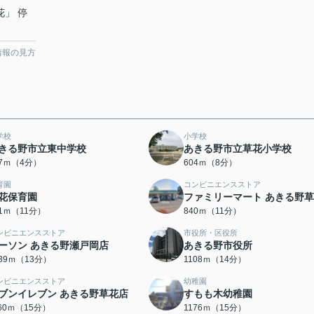
花」 停
情報の見方
学校
小学校
きる野市立東中学校
あきる野市立草花小学校
17ｍ（4分）
604ｍ（8分）
育園
コンビニエンスストア
花保育園
ファミリーマート あきる野
21ｍ（11分）
840ｍ（11分）
ンビニエンスストア
市役所・区役所
ーソン あきる野瀬戸岡店
あきる野市役所
039ｍ（13分）
1108ｍ（14分）
ンビニエンスストア
幼稚園
ブンイレブン あきる野草花店
すもも木幼稚園
160ｍ（15分）
1176ｍ（15分）