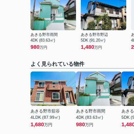
あきる野市雨間
あきる野市野辺
4DK (83.63㎡)
5DK (91.20㎡)
4
980
1,480
2
万円
万円
よく見られている物件
あきる野市舘谷
あきる野市雨間
あきる
4LDK (87.99㎡)
4DK (83.63㎡)
5DK (
1,680
980
1,48
万円
万円