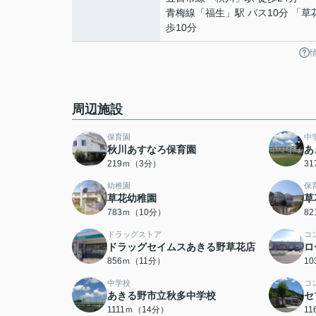
青梅線
「
福生
」駅 バス10分 「草
歩10分
周辺施設
保育園
中
秋川あすなろ保育園
あ
219ｍ（3分）
3
幼稚園
保
草花幼稚園
草
783ｍ（10分）
8
ドラッグストア
コ
ドラッグセイムスあきる野草花店
ロ
856ｍ（11分）
1
中学校
コ
あきる野市立秋多中学校
セ
1111ｍ（14分）
1