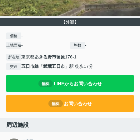
【外観】
-
価格
-
-
土地面積
坪数
東京都
あきる野市
留原
176-1
所在地
五日市線
「
武蔵五日市
」駅 徒歩17分
交通
LINEからお問い合わせ
無料
お問い合わせ
無料
周辺施設