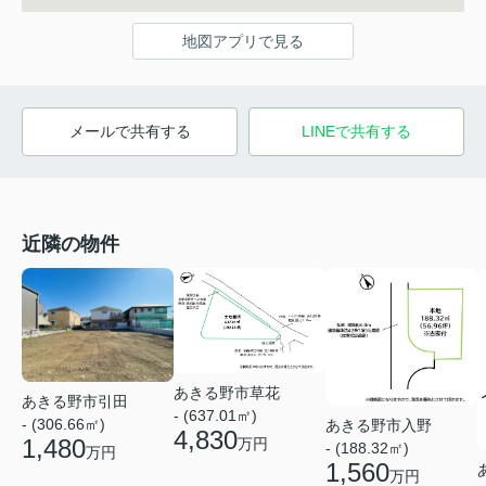
地図アプリで見る
メールで共有する
LINEで共有する
近隣の物件
あきる野市草花
あきる野市引田
- (637.01㎡)
- (306.66㎡)
あきる野市入野
4,830
1,480
万円
- (188.32㎡)
万円
1,560
万円