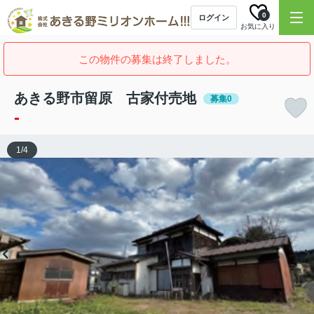
0
ログイン
お気に入り
この物件の募集は終了しました。
あきる野市留原 古家付売地
募集0
-
1
/
4