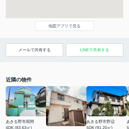
地図アプリで見る
メールで共有する
LINEで共有する
近隣の物件
あきる野市雨間
あきる野市野辺
4DK (83.63㎡)
5DK (91.20㎡)
5