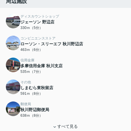
周辺施設
ディスカウントショップ
ジェーソン 野辺店
330ｍ（5分）
コンビニエンスストア
ローソン・スリーエフ 秋川野辺店
463ｍ（6分）
信用金庫
多摩信用金庫 秋川支店
535ｍ（7分）
その他
しまむら東秋留店
591ｍ（8分）
郵便局
秋川野辺郵便局
638ｍ（8分）
すべて見る