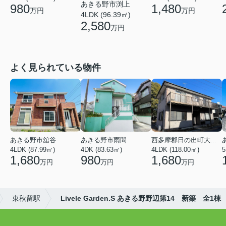
あきる野市渕上
980
1,480
万円
万円
4LDK (96.39㎡)
2,580
万円
よく見られている物件
あきる野市舘谷
あきる野市雨間
西多摩郡日の出町大字平井
4LDK (87.99㎡)
4DK (83.63㎡)
4LDK (118.00㎡)
5
1,680
980
1,680
万円
万円
万円
東秋留駅
Livele Garden.S あきる野野辺第14 新築 全1棟