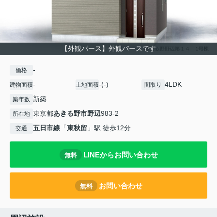
【外観パース】外観パースです
-
価格
-
-(-)
4LDK
建物面積
土地面積
間取り
新築
築年数
東京都
あきる野市
野辺
983-2
所在地
五日市線
「
東秋留
」駅 徒歩12分
交通
LINEからお問い合わせ
無料
お問い合わせ
無料