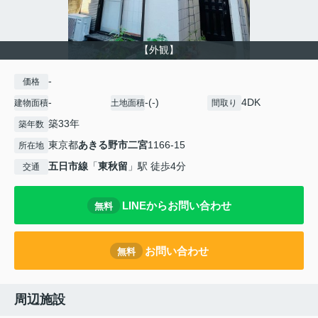
【外観】
-
価格
-
-(-)
4DK
建物面積
土地面積
間取り
築33年
築年数
東京都
あきる野市
二宮
1166-15
所在地
五日市線
「
東秋留
」駅 徒歩4分
交通
LINEからお問い合わせ
無料
お問い合わせ
無料
周辺施設