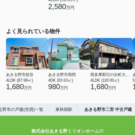
2,580
万円
よく見られている物件
あきる野市舘谷
あきる野市雨間
西多摩郡日の出町大字平井
4LDK (87.99㎡)
4DK (83.63㎡)
4LDK (118.00㎡)
5
1,680
980
1,680
万円
万円
万円
る野市の戸建(売買)一覧
東秋留駅
あきる野市二宮 中古戸建
株式会社あきる野ミリオンホーム!!!