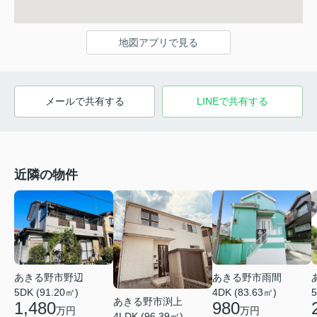
地図アプリで見る
メールで共有する
LINEで共有する
近隣の物件
あきる野市野辺
あきる野市雨間
5DK (91.20㎡)
4DK (83.63㎡)
5
あきる野市渕上
1,480
980
万円
万円
4LDK (96.39㎡)