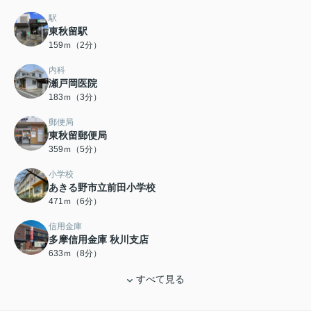
駅
東秋留駅
159ｍ（2分）
内科
瀬戸岡医院
183ｍ（3分）
郵便局
東秋留郵便局
359ｍ（5分）
小学校
あきる野市立前田小学校
471ｍ（6分）
信用金庫
多摩信用金庫 秋川支店
633ｍ（8分）
すべて見る