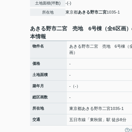
-(-)
土地面積(坪数)
東京都
あきる野市
二宮
1035-1
所在地
あきる野市二宮 売地 6号棟（全6区画）
本情報
物件名
あきる野市二宮 売地 6号棟（
画）
価格
-
土地面積
-
築年月
-（-）
総区画数
-
所在地
東京都
あきる野市
二宮
1035-1
交通
五日市線
「
東秋留
」駅 徒歩8分