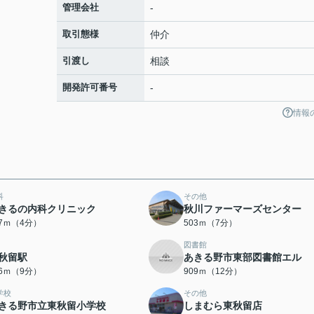
管理会社
-
取引態様
仲介
引渡し
相談
開発許可番号
-
情報
科
その他
きるの内科クリニック
秋川ファーマーズセンター
77ｍ（4分）
503ｍ（7分）
図書館
秋留駅
あきる野市東部図書館エル
76ｍ（9分）
909ｍ（12分）
学校
その他
きる野市立東秋留小学校
しまむら東秋留店