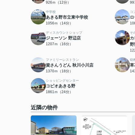
926ｍ（12分）
9
中学校
コ
あきる野市立東中学校
ロ
1056ｍ（14分）
1
ディスカウントショップ
そ
ジェーソン 野辺店
カ
1207ｍ（16分）
野
1
ファミリーレストラン
幼
資さんうどん 秋川小川店
草
1370ｍ（18分）
1
ショッピングセンター
コピオあきる野
1861ｍ（24分）
近隣の物件