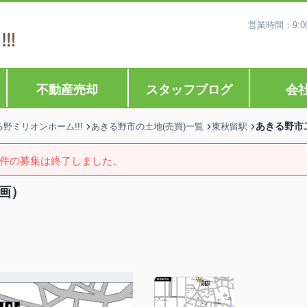
営業時間：9:0
不動産売却
スタッフブログ
会
あきる野市
ミリオンホーム!!!
あきる野市の土地(売買)一覧
東秋留駅
件の募集は終了しました。
画）