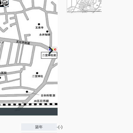
-(-)
築年