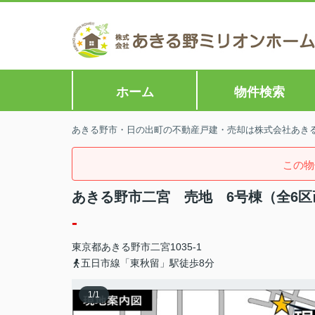
ホーム
物件検索
あきる野市・日の出町の不動産戸建・売却は株式会社あきる野
この物
あきる野市二宮 売地 6号棟（全6区
-
東京都
あきる野市
二宮
1035-1
五日市線「東秋留」駅徒歩8分
1
/
1