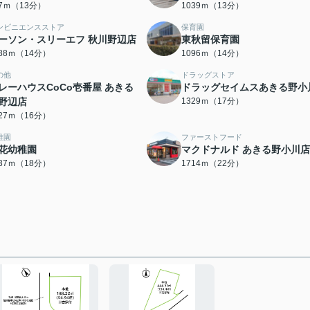
97ｍ（13分）
1039ｍ（13分）
ンビニエンスストア
保育園
ーソン・スリーエフ 秋川野辺店
東秋留保育園
088ｍ（14分）
1096ｍ（14分）
の他
ドラッグストア
レーハウスCoCo壱番屋 あきる
ドラッグセイムスあきる野小
野辺店
1329ｍ（17分）
227ｍ（16分）
稚園
ファーストフード
花幼稚園
マクドナルド あきる野小川店
437ｍ（18分）
1714ｍ（22分）