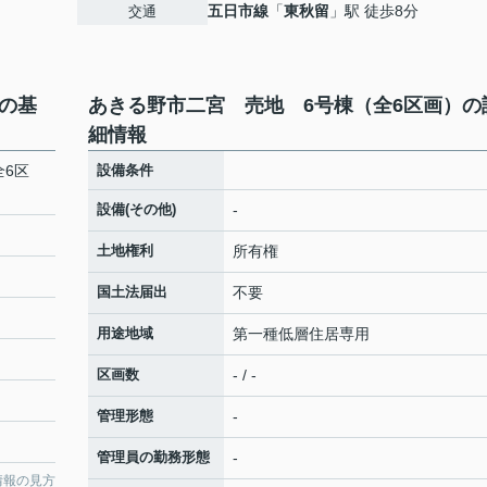
五日市線
「
東秋留
」駅 徒歩8分
交通
の基
あきる野市二宮 売地 6号棟（全6区画）の
細情報
全6区
設備条件
設備(その他)
-
土地権利
所有権
国土法届出
不要
用途地域
第一種低層住居専用
区画数
- / -
管理形態
-
管理員の勤務形態
-
情報の見方