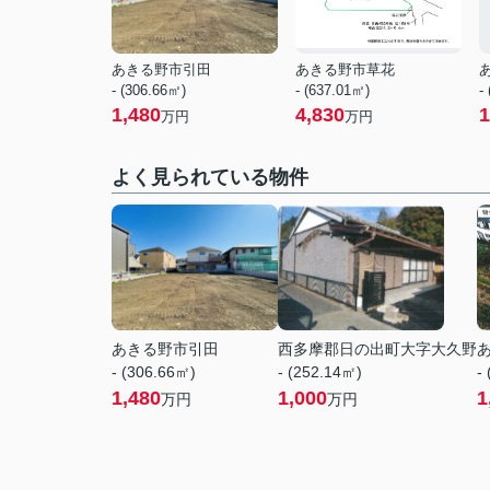
あきる野市引田
あきる野市草花
- (306.66㎡)
- (637.01㎡)
-
1,480
4,830
1
万円
万円
よく見られている物件
あきる野市引田
西多摩郡日の出町大字大久野
- (306.66㎡)
- (252.14㎡)
-
1,480
1,000
1
万円
万円