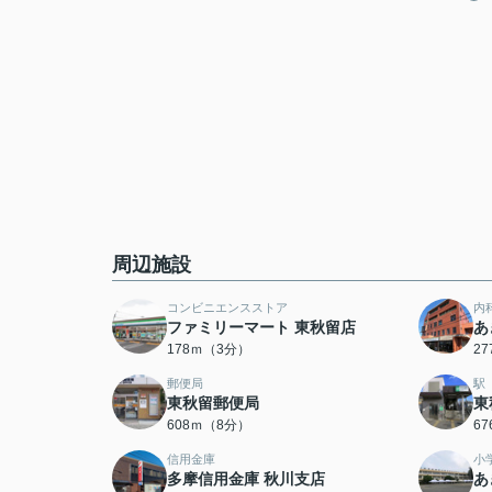
周辺施設
コンビニエンスストア
内
ファミリーマート 東秋留店
あ
178ｍ（3分）
2
郵便局
駅
東秋留郵便局
東
608ｍ（8分）
6
信用金庫
小
多摩信用金庫 秋川支店
あ