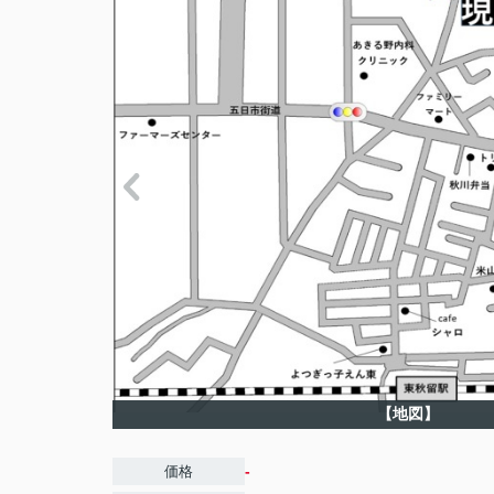
【地図】
-
価格