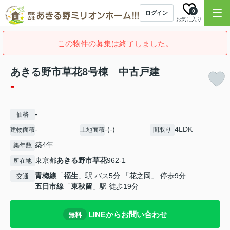
0
ログイン
お気に入り
この物件の募集は終了しました。
あきる野市草花8号棟 中古戸建
-
-
価格
-
-(-)
4LDK
建物面積
土地面積
間取り
築4年
築年数
東京都
あきる野市
草花
962-1
所在地
青梅線
「
福生
」駅 バス5分 「花之岡」 停歩9分
交通
五日市線
「
東秋留
」駅 徒歩19分
LINEからお問い合わせ
無料