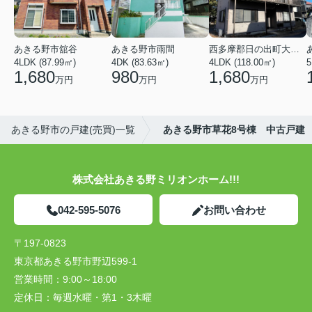
あきる野市舘谷
あきる野市雨間
西多摩郡日の出町大字平井
4LDK (87.99㎡)
4DK (83.63㎡)
4LDK (118.00㎡)
5
1,680
980
1,680
万円
万円
万円
あきる野市の戸建(売買)一覧
あきる野市草花8号棟 中古戸建
株式会社あきる野ミリオンホーム!!!
042-595-5076
お問い合わせ
〒197-0823
東京都あきる野市野辺599-1
営業時間：
9:00～18:00
定休日：
毎週水曜・第1・3木曜