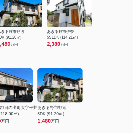
あきる野市野辺
あきる野市伊奈
DK (91.20㎡)
5SLDK (114.21㎡)
,480
2,380
万円
万円
郡日の出町大字平井
あきる野市野辺
(118.00㎡)
5DK (91.20㎡)
0
1,480
万円
万円