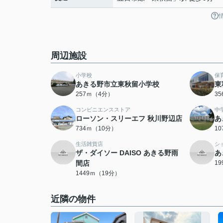
周辺施設
小学校
保
あきる野市立東秋留小学校
東
257ｍ（4分）
3
コンビニエンスストア
中
ローソン・スリーエフ 秋川野辺店
あ
734ｍ（10分）
1
生活雑貨店
シ
ザ・ダイソー DAISO あきる野雨
あ
間店
1
1449ｍ（19分）
近隣の物件