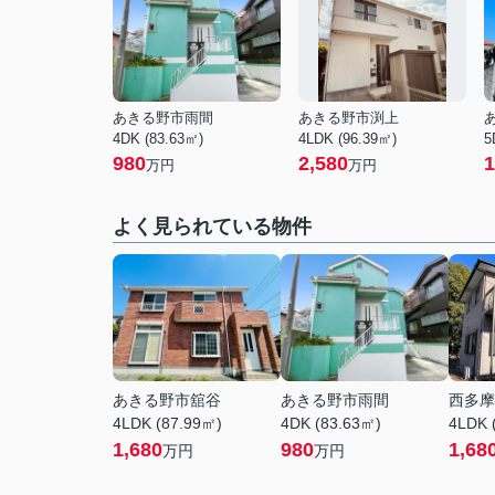
あきる野市雨間
あきる野市渕上
4DK (83.63㎡)
4LDK (96.39㎡)
5
980
2,580
1
万円
万円
よく見られている物件
あきる野市舘谷
あきる野市雨間
西多摩
4LDK (87.99㎡)
4DK (83.63㎡)
4LDK 
1,680
980
1,68
万円
万円