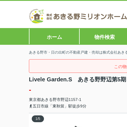
ホーム
物件検索
あきる野市・日の出町の不動産戸建・売却は株式会社あきる野
この物
Livele Garden.S あきる野野辺第
-
東京都
あきる野市
野辺
1157-1
五日市線「東秋留」駅徒歩9分
1
/
5