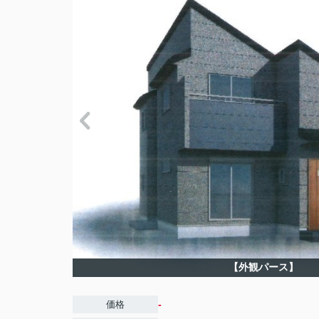
【外観パース】
-
価格