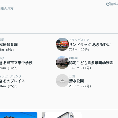
情報
情報の見方
育園
ドラッグストア
秋留保育園
サンドラッグ あきる野店
56ｍ（5分）
725ｍ（10分）
学校
幼稚園
きる野市立東中学校
認定こども園多摩川幼稚園
074ｍ（14分）
1328ｍ（17分）
ョッピングセンター
公園
きるのプレイス
清水公園
996ｍ（25分）
2135ｍ（27分）