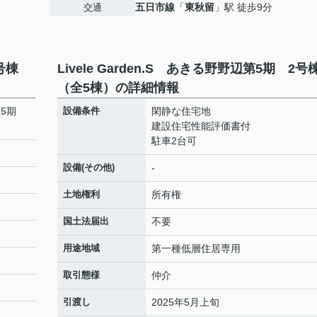
五日市線
「
東秋留
」駅 徒歩9分
交通
2号棟
Livele Garden.S あきる野野辺第5期 2号
（全5棟）の詳細情報
辺第5期
設備条件
閑静な住宅地
建設住宅性能評価書付
駐車2台可
設備(その他)
-
土地権利
所有権
国土法届出
不要
用途地域
第一種低層住居専用
取引態様
仲介
引渡し
2025年5月上旬