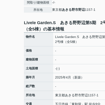
-/-
間取り/建物面積
東京都
あきる野市
野辺
1157-1
所在地
Livele Garden.S あきる野野辺第5期 
（全5棟）の基本情報
物件名
Livele Garden.S あきる野野
2号棟（全5棟）
価格
-
建物面積
-
土地面積
-(-)
築年月
2025年4月（新築）
総戸数
-
所在地
東京都
あきる野市
野辺
1157-1
交通
五日市線
「
東秋留
」駅 徒歩9分