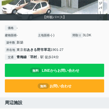
【外観パース】
-
価格
-
-(-)
3LDK
建物面積
土地面積
間取り
新築
築年数
東京都
あきる野市
草花
1901-27
所在地
青梅線
「
羽村
」駅 徒歩24分
交通
LINEからお問い合わせ
無料
お問い合わせ
無料
周辺施設