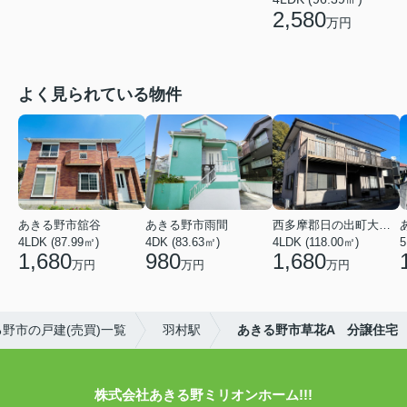
2,580
万円
よく見られている物件
あきる野市舘谷
あきる野市雨間
西多摩郡日の出町大字平井
4LDK (87.99㎡)
4DK (83.63㎡)
4LDK (118.00㎡)
5
1,680
980
1,680
万円
万円
万円
野市の戸建(売買)一覧
羽村駅
あきる野市草花A 分譲住宅
株式会社あきる野ミリオンホーム!!!