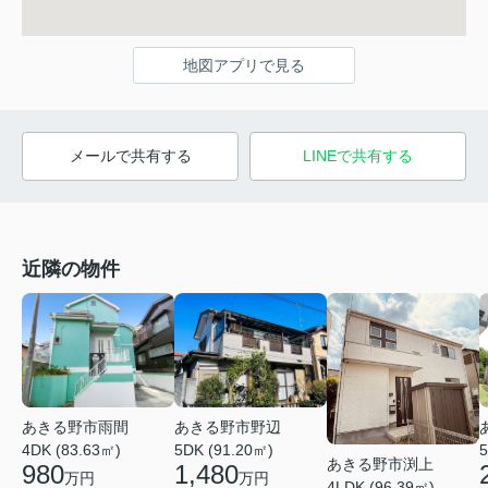
地図アプリで見る
メールで共有する
LINEで共有する
近隣の物件
あきる野市雨間
あきる野市野辺
4DK (83.63㎡)
5DK (91.20㎡)
5
あきる野市渕上
980
1,480
万円
万円
4LDK (96.39㎡)