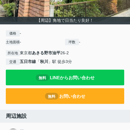
【周辺】角地で日当たり良好！
-
価格
-
-
土地面積
坪数
東京都
あきる野市
油平
26-2
所在地
五日市線
「
秋川
」駅 徒歩3分
交通
LINEからお問い合わせ
無料
お問い合わせ
無料
周辺施設