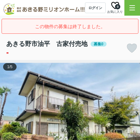
0
ログイン
お気に入り
この物件の募集は終了しました。
あきる野市油平 古家付売地
募集0
-
1
/
5