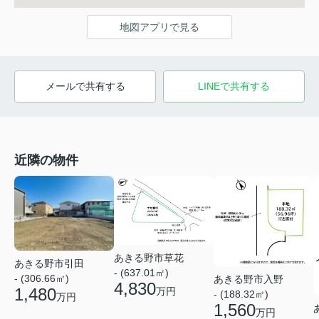
地図アプリで見る
メールで共有する
LINEで共有する
近隣の物件
あきる野市草花
あきる野市引田
- (637.01㎡)
- (306.66㎡)
あきる野市入野
4,830
1,480
万円
- (188.32㎡)
万円
1,560
万円