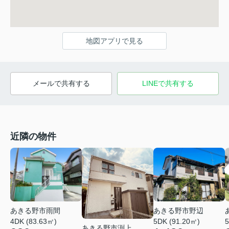
地図アプリで見る
メールで共有する
LINEで共有する
近隣の物件
あきる野市雨間
あきる野市野辺
4DK (83.63㎡)
5DK (91.20㎡)
5
あきる野市渕上