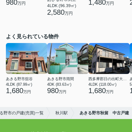
980
1,480
万円
万円
4LDK (96.39㎡)
2,580
万円
よく見られている物件
あきる野市舘谷
あきる野市雨間
西多摩郡日の出町大字平井
4LDK (87.99㎡)
4DK (83.63㎡)
4LDK (118.00㎡)
5
1,680
980
1,680
万円
万円
万円
る野市の戸建(売買)一覧
秋川駅
あきる野市秋留 中古戸建