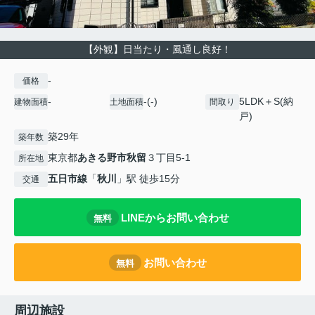
【外観】日当たり・風通し良好！
-
価格
-
-(-)
5LDK＋S(納
建物面積
土地面積
間取り
戸)
築29年
築年数
東京都
あきる野市
秋留
３丁目5-1
所在地
五日市線
「
秋川
」駅 徒歩15分
交通
LINEからお問い合わせ
無料
お問い合わせ
無料
周辺施設