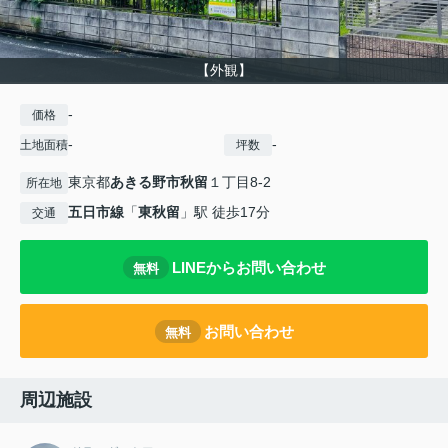
【外観】
-
価格
-
-
土地面積
坪数
東京都
あきる野市
秋留
１丁目8-2
所在地
五日市線
「
東秋留
」駅 徒歩17分
交通
LINEからお問い合わせ
無料
お問い合わせ
無料
周辺施設