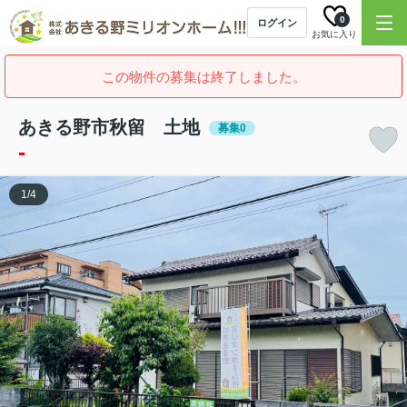
0
ログイン
お気に入り
この物件の募集は終了しました。
あきる野市秋留 土地
募集0
-
1
/
4