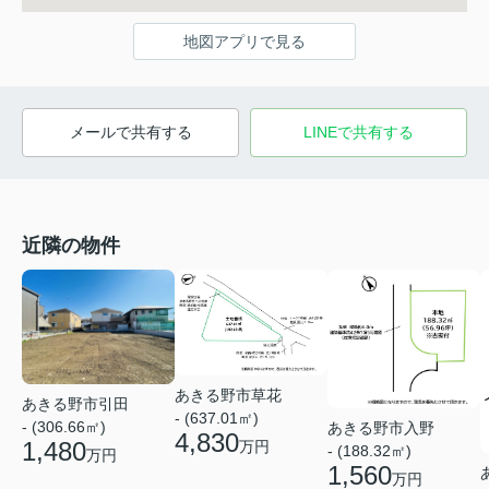
地図アプリで見る
メールで共有する
LINEで共有する
近隣の物件
あきる野市草花
あきる野市引田
- (637.01㎡)
- (306.66㎡)
あきる野市入野
4,830
1,480
万円
- (188.32㎡)
万円
1,560
万円