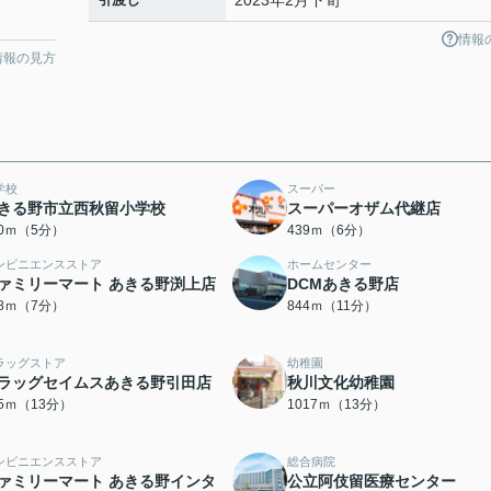
2023年2月下旬
情報
情報の見方
学校
スーパー
きる野市立西秋留小学校
スーパーオザム代継店
60ｍ（5分）
439ｍ（6分）
ンビニエンスストア
ホームセンター
ァミリーマート あきる野渕上店
DCMあきる野店
98ｍ（7分）
844ｍ（11分）
ラッグストア
幼稚園
ラッグセイムスあきる野引田店
秋川文化幼稚園
65ｍ（13分）
1017ｍ（13分）
ンビニエンスストア
総合病院
ァミリーマート あきる野インタ
公立阿伎留医療センター