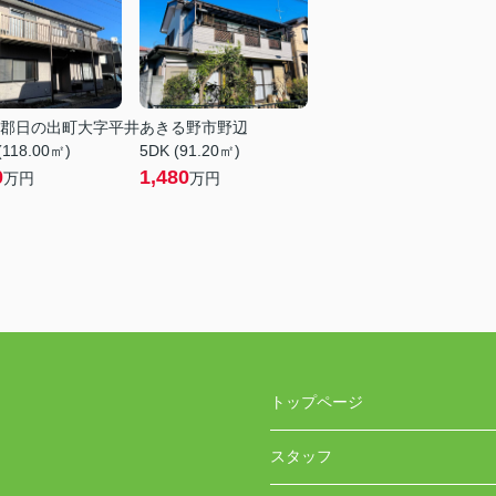
郡日の出町大字平井
あきる野市野辺
(118.00㎡)
5DK (91.20㎡)
0
1,480
万円
万円
トップページ
スタッフ