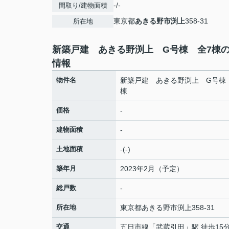
-/-
間取り/建物面積
東京都
あきる野市
渕上
358-31
所在地
新築戸建 あきる野渕上 G号棟 全7棟
情報
物件名
新築戸建 あきる野渕上 G号棟
棟
価格
-
建物面積
-
土地面積
-(-)
築年月
2023年2月（予定）
総戸数
-
所在地
東京都
あきる野市
渕上
358-31
交通
五日市線
「
武蔵引田
」駅 徒歩15