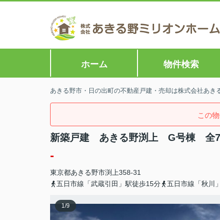
ホーム
物件検索
あきる野市・日の出町の不動産戸建・売却は株式会社あきる野
この物
新築戸建 あきる野渕上 G号棟 全
-
東京都
あきる野市
渕上
358-31
五日市線「武蔵引田」駅徒歩15分
五日市線「秋川」
1
/
9