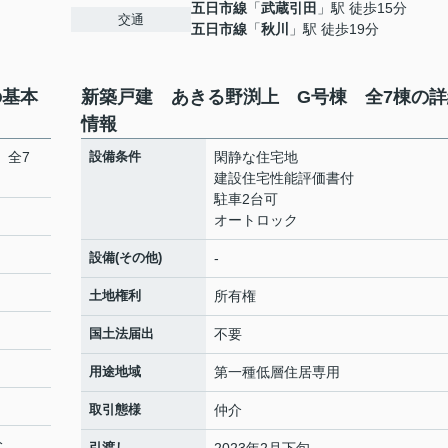
五日市線
「
武蔵引田
」駅 徒歩15分
交通
五日市線
「
秋川
」駅 徒歩19分
の基本
新築戸建 あきる野渕上 G号棟 全7棟の詳
情報
 全7
設備条件
閑静な住宅地
建設住宅性能評価書付
駐車2台可
オートロック
設備(その他)
-
土地権利
所有権
国土法届出
不要
用途地域
第一種低層住居専用
取引態様
仲介
分
引渡し