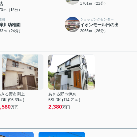
店
1701ｍ（22分）
173ｍ（15分）
稚園
ショッピングセンター
摩川幼稚園
イオンモール日の出
863ｍ（24分）
2065ｍ（26分）
あきる野市渕上
あきる野市伊奈
LDK (96.39㎡)
5SLDK (114.21㎡)
,580
2,380
万円
万円