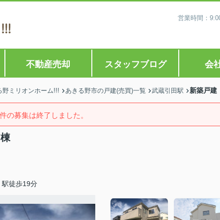
営業時間：9:0
不動産売却
スタッフブログ
会
新築戸建
ミリオンホーム!!!
あきる野市の戸建(売買)一覧
武蔵引田駅
件の募集は終了しました。
7棟
駅徒歩19分