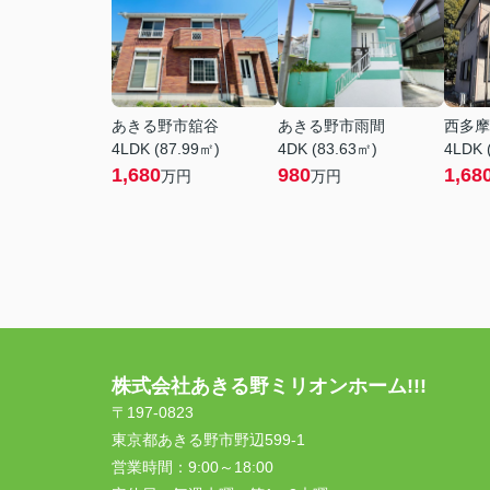
あきる野市舘谷
あきる野市雨間
西多摩
4LDK (87.99㎡)
4DK (83.63㎡)
4LDK 
1,680
980
1,68
万円
万円
株式会社あきる野ミリオンホーム!!!
〒197-0823
東京都あきる野市野辺599-1
営業時間：
9:00～18:00