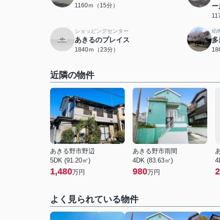
1160ｍ（15分）
ー
1
ショッピングセンター
幼
あきるのプレイス
多
1840ｍ（23分）
1
近隣の物件
あきる野市野辺
あきる野市雨間
5DK (91.20㎡)
4DK (83.63㎡)
4
1,480
980
2
万円
万円
よく見られている物件