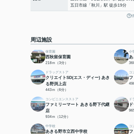
五日市線
「
秋川
」駅 徒歩19分
周辺施設
保育園
小
西秋留保育園
あ
218ｍ（3分）
3
ドラッグストア
コ
クリエイトSD(エス・ディー) あき
フ
る野渕上店
4
443ｍ（6分）
コンビニエンスストア
ド
ファミリーマート あきる野下代継
ド
店
9
934ｍ（12分）
中学校
コ
あきる野市立西中学校
フ