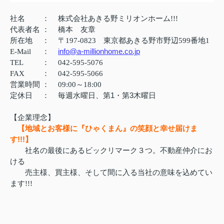
社名
：
株式会社あきる野ミリオンホーム!!!
代表者名
：
橋本 友章
所在地
：
〒197-0823 東京都あきる野市野辺599番地1
info@a-millionhome.co.jp
E-Mail
：
TEL
：
042-595-5076
FAX
：
042-595-5066
営業時間
：
09:00～18:00
定休日
：
毎週水曜日、第1・第3木曜日
【企業理念】
【地域とお客様に『ひゃくまん』の笑顔と幸せ届けま
す!!!】
社名の最後にあるビックリマーク３つ。不動産仲介にお
ける
売主様、買主様、そして間に入る当社の意味を込めてい
ます!!!