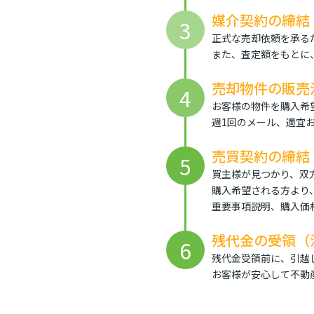
媒介契約の締結
3
正式な売却依頼を承る
また、査定額をもとに
売却物件の販売
4
お客様の物件を購入希
週1回のメール、適宜
売買契約の締結
5
買主様が見つかり、双
購入希望される方より
重要事項説明、購入価
残代金の受領（
6
残代金受領前に、引越
お客様が安心して不動産