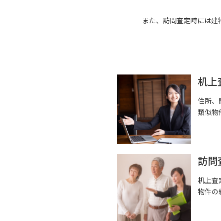
また、訪問査定時には建
机上
住所、
類似物
訪問
机上査
物件の