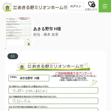
0
ログイン
お気に入り
あきる野市 H様
担当：橋本 友章
-
1
/
1