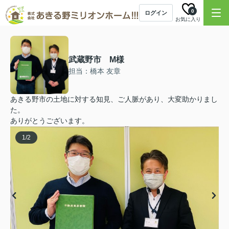
0
ログイン
お気に入り
武蔵野市 M様
担当：橋本 友章
あきる野市の土地に対する知見、ご人脈があり、大変助かりまし
た。
ありがとうございます。
1
/
2