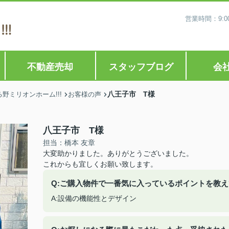
営業時間：9:0
不動産売却
スタッフブログ
会
八王子市 T様
ミリオンホーム!!!
お客様の声
八王子市 T様
担当：橋本 友章
大変助かりました。ありがとうございました。
これからも宜しくお願い致します。
Q:ご購入物件で一番気に入っているポイントを教
A:設備の機能性とデザイン