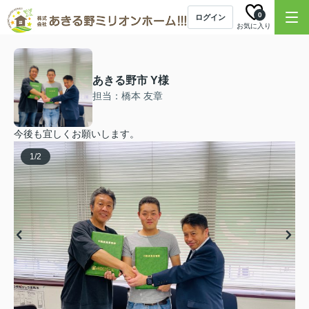
0
ログイン
お気に入り
あきる野市 Y様
担当：橋本 友章
今後も宜しくお願いします。
1
/
2