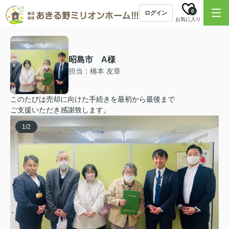
0
ログイン
お気に入り
昭島市 A様
担当：橋本 友章
このたびは売却に向けた手続きを最初から最後まで
ご支援いただき感謝致します。
1
/
2