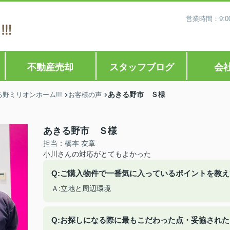
営業時間：9:0
不動産売却
スタッフブログ
会
あきる野市 Ｓ様
ミリオンホーム!!!
お客様の声
あきる野市 Ｓ様
担当：橋本 友章
小川さんの対応がとてもよかった
Q:ご購入物件で一番気に入っているポイントを教
Ａ:立地と周辺環境
Q:お探しになる際に最もこだわった点・妥協され