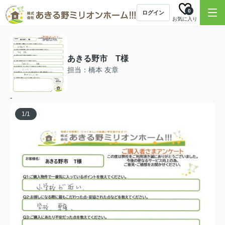
0
ログイン
お気に入り
あきる野市 T様
担当：橋本 友章
-
1
/
1