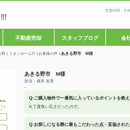
営業時間：9:0
不動産売却
スタッフブログ
会
あきる野市 M様
ミリオンホーム!!!
お客様の声
あきる野市 M様
担当：橋本 友章
-
Q:ご購入物件で一番気に入っているポイントを教
A:丁度良い広さだったので。
Q:お探しになる際に最もこだわった点・妥協され