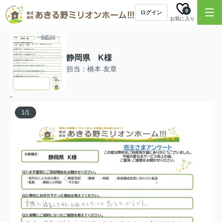
0
ログイン
お気に入り
静岡県 K様
担当：橋本 友章
-
1
/
1