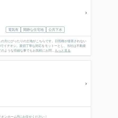
電気有
閑静な住宅地
公共下水
しの方にぴったりの土地がこちらです。日照権が侵害されない
簿)でイチオシ。親切丁寧な対応をモットーとし、当社は不動産
ような些細な事でもお気軽にお問...
もっと見る
ンホーム!!!にお任せください！