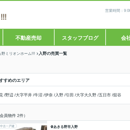
営業時間：9:0
不動産売却
スタッフブログ
会
入野の売買一覧
ミリオンホーム!!!
すすめのエリア
花
/
野辺
/
大字平井
/
牛沼
/
伊奈
/
入野
/
引田
/
大字大久野
/
五日市
/
舘谷
会員物件 2件）
中古一戸建
あきる野市
入野