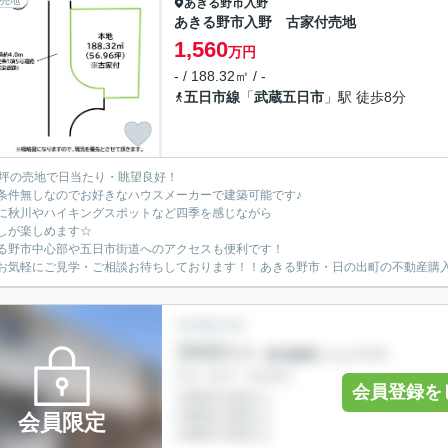
売地
あきる野市
入野
あきる野市入野 古家付売地
1,560
万円
- / 188.32㎡ / -
五日市線
「
武蔵五日市
」駅 徒歩8分
7坪の売地で日当たり・眺望良好！
条件無しなのでお好きなハウスメーカーで建築可能です♪
に秋川やハイキングスポットなど四季を感じながら
しが楽しめます☆
る野市中心部や五日市街道へのアクセスも便利です！
お気軽にご見学・ご相談お待ちしております！！あきる野市・日の出町の不動産購入・
会員登録を
会員限定