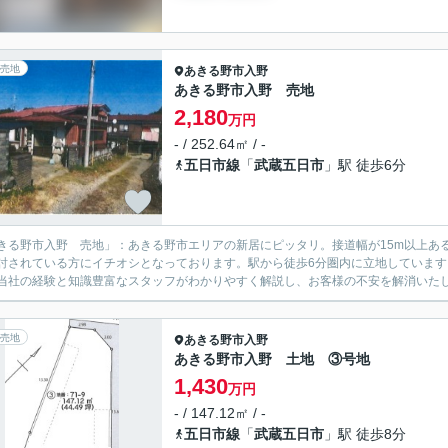
売地
あきる野市
入野
あきる野市入野 売地
2,180
万円
- / 252.64㎡ / -
五日市線
「
武蔵五日市
」駅 徒歩6分
きる野市入野 売地」：あきる野市エリアの新居にピッタリ。接道幅が15m以上あ
討されている方にイチオシとなっております。駅から徒歩6分圏内に立地していま
当社の経験と知識豊富なスタッフがわかりやすく解説し、お客様の不安を解消いたしま
売地
あきる野市
入野
あきる野市入野 土地 ③号地
1,430
万円
- / 147.12㎡ / -
五日市線
「
武蔵五日市
」駅 徒歩8分