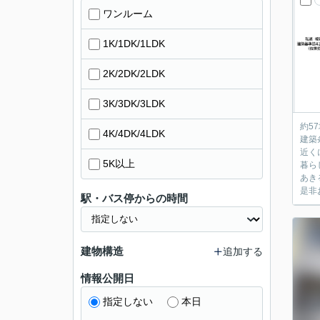
ワンルーム
1K/1DK/1LDK
2K/2DK/2LDK
3K/3DK/3LDK
約5
4K/4DK/4LDK
建築
近く
5K以上
暮ら
あき
是非
駅・バス停からの時間
建物構造
追加する
情報公開日
指定しない
本日