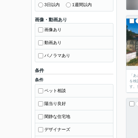
3日以内
1週間以内
画像・動画あり
画像あり
動画あり
パノラマあり
条件
「あ
条件
を検
す。
ペット相談
陽当り良好
閑静な住宅地
デザイナーズ