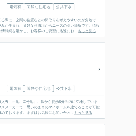
電気有
閑静な住宅地
公共下水
てる際に、玄関の位置などの間取りを考えやすいのが角地で
並みが生まれ、良好な住環境からニーズの高い場所です。情報
情報網を活かし、お客様のご要望に迅速にお...
もっと見る
電気有
閑静な住宅地
公共下水
入野 土地 ➁号地」。駅から徒歩8分圏内に立地していま
ウスメーカーで、思いのままのマイホームを建てることが可能
めております。まずはお気軽にお問い合わ...
もっと見る