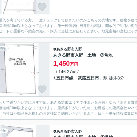
購入を考えている方、一度チェックして頂きたいのがこちらの売地です。建物を建
接道幅10m以上となっております。第一種低層住居専用地域は、開放的で明るい街
ピードが重要な不動産の売却・購入は当社にお任せください。地元密着の当社はその
売地
あきる野市
入野
あきる野市入野 土地 ➁号地
1,450
万円
- / 146.27㎡ / -
五日市線
「
武蔵五日市
」駅 徒歩8分
わりで選びたい方におすすめ。あきる野市エリアで住まいをお探しなら「あきる野市
接道幅10m以上となっております。建築条件がないため、お目当ての建築会社やハ
。当社は不動産をお探しのお客様にご納得いただけるよう、日々不動産情報収集に努
売地
あきる野市
入野