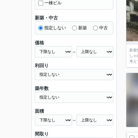
一棟ビル
新築・中古
指定しない
新築
中古
価格
新着
～
しゃ
考え
利回り
築年数
面積
～
間取り