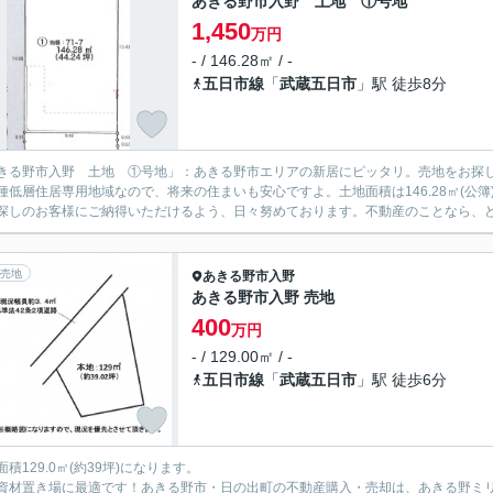
あきる野市入野 土地 ①号地
1,450
万円
- / 146.28㎡ / -
五日市線
「
武蔵五日市
」駅 徒歩8分
きる野市入野 土地 ①号地」：あきる野市エリアの新居にピッタリ。売地をお探
種低層住居専用地域なので、将来の住まいも安心ですよ。土地面積は146.28㎡(公
探しのお客様にご納得いただけるよう、日々努めております。不動産のことなら、どの
売地
あきる野市
入野
あきる野市入野 売地
400
万円
- / 129.00㎡ / -
五日市線
「
武蔵五日市
」駅 徒歩6分
面積129.0㎡(約39坪)になります。
資材置き場に最適です！あきる野市・日の出町の不動産購入・売却は、あきる野ミリオ