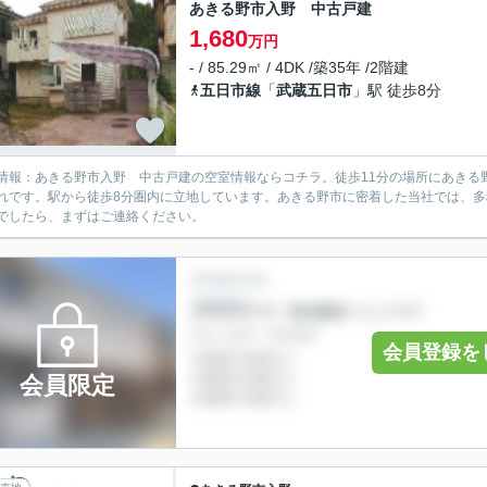
あきる野市入野 中古戸建
1,680
万円
- / 85.29㎡ / 4DK /築35年 /2階建
五日市線
「
武蔵五日市
」駅 徒歩8分
情報：あきる野市入野 中古戸建の空室情報ならコチラ。徒歩11分の場所にあきる
れです。駅から徒歩8分圏内に立地しています。あきる野市に密着した当社では、
でしたら、まずはご連絡ください。
会員登録を
会員限定