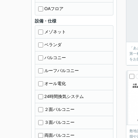
OAフロア
設備・仕様
メゾネット
ベランダ
「あ
第一
バルコニー
をお
ルーフバルコニー
オール電化
24時間換気システム
２面バルコニー
３面バルコニー
敷地
両面バルコニー
畑や