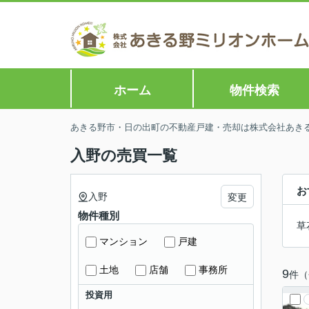
ホーム
物件検索
あきる野市・日の出町の不動産戸建・売却は株式会社あきる野
入野の売買一覧
お
入野
変更
物件種別
草
マンション
戸建
土地
店舗
事務所
9
件（
投資用