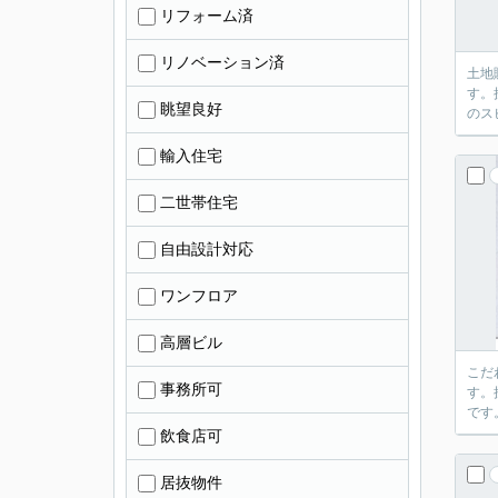
リフォーム済
リノベーション済
土地
す。
眺望良好
のス
輸入住宅
二世帯住宅
自由設計対応
ワンフロア
高層ビル
こだ
事務所可
す。
です
飲食店可
居抜物件