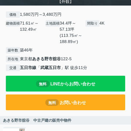
【外観】
1,580万円～3,480万円
価格
71.61㎡～
34.4坪～
4K
建物面積
土地面積
間取り
132.49㎡
57.13坪
(113.75㎡～
188.89㎡)
築46年
築年数
東京都
あきる野市
舘谷
122-5
所在地
五日市線
「
武蔵五日市
」駅 徒歩11分
交通
LINEからお問い合わせ
無料
お問い合わせ
無料
あきる野市舘谷 中古戸建の販売中物件