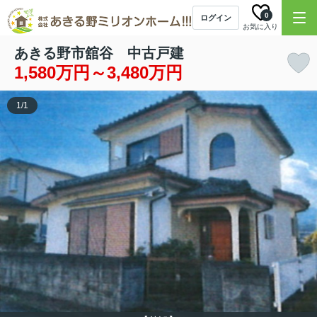
0
ログイン
お気に入り
あきる野市舘谷 中古戸建
1,580万円～3,480万円
1
/
1