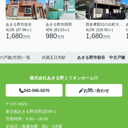
あきる野市舘谷
あきる野市雨間
西多摩郡日の出町大字平井
4LDK (87.99㎡)
4DK (83.63㎡)
4LDK (118.00㎡)
5
1,680
980
1,680
万円
万円
万円
の戸建(売買)一覧
武蔵五日市駅
あきる野市舘谷 中古戸建
株式会社あきる野ミリオンホーム!!!
042-595-5076
お問い合わせ
〒197-0823
東京都あきる野市野辺599-1
営業時間：
9:00～18:00
定休日：
毎週水曜・第1・3木曜