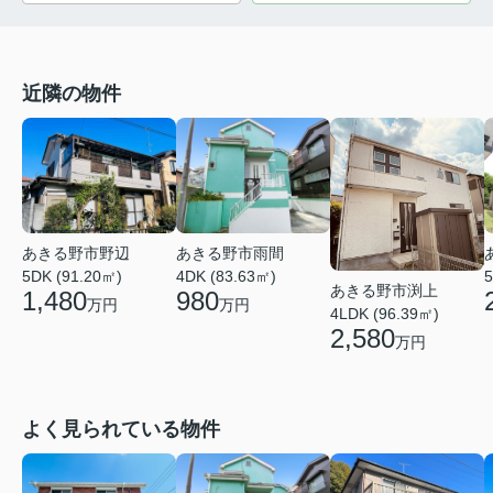
近隣の物件
あきる野市野辺
あきる野市雨間
5DK (91.20㎡)
4DK (83.63㎡)
5
あきる野市渕上
1,480
980
万円
万円
4LDK (96.39㎡)
2,580
万円
よく見られている物件