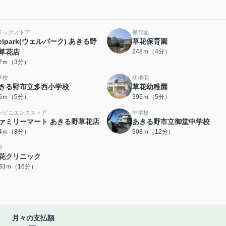
ラッグストア
保育園
elpark(ウェルパーク) あきる野
草花保育園
草花店
248ｍ（4分）
07ｍ（3分）
学校
幼稚園
きる野市立多西小学校
草花幼稚園
86ｍ（5分）
396ｍ（5分）
ンビニエンスストア
中学校
ァミリーマート あきる野草花店
あきる野市立御堂中学校
84ｍ（8分）
908ｍ（12分）
科
花クリニック
233ｍ（16分）
月々の支払額