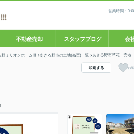
営業時間：9:0
不動産売却
スタッフブログ
会
あきる野市草花 売地
ミリオンホーム!!!
あきる野市の土地(売買)一覧
印刷する
お気
分