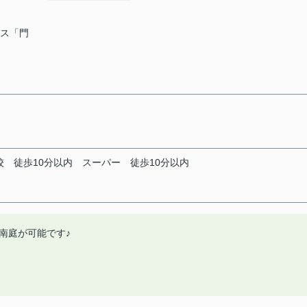
バス「門
校
徒歩10分以内
スーパー
徒歩10分以内
南庭が可能です♪