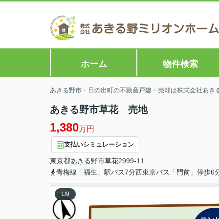
ホーム
物件検索
あきる野市・日の出町の不動産戸建・売却は株式会社あきる野
あきる野市草花 売地
1,380
万円
支払いシミュレーション
東京都
あきる野市
草花
2999-11
青梅線「福生」駅バス7分西東京バス「門前」停歩6
1
/
9