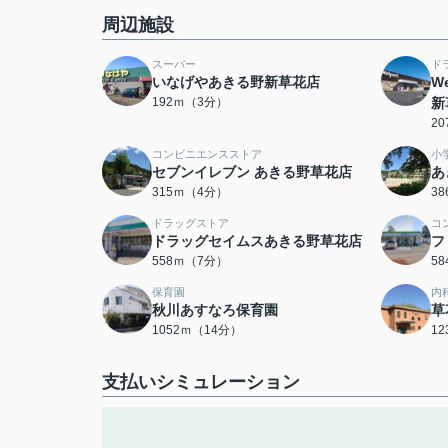
周辺施設
スーパー
ド
いなげやあきる野新草花店
W
192ｍ（3分）
新
2
コンビニエンスストア
小
セブンイレブン あきる野草花店
あ
315ｍ（4分）
3
ドラッグストア
コ
ドラッグセイムスあきる野草花店
フ
558ｍ（7分）
5
保育園
内
秋川あすなろ保育園
草
1052ｍ（14分）
1
支払いシミュレーション