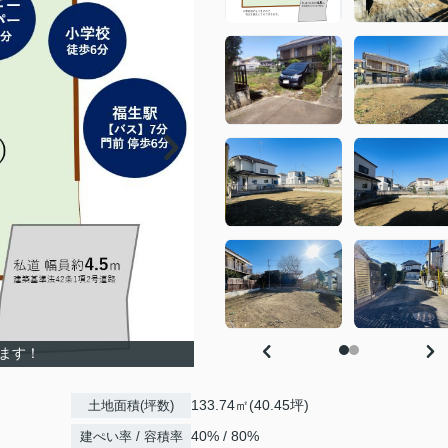
ります！
133.74㎡(40.45坪)
土地面積(坪数)
40% / 80%
建ぺい率 / 容積率