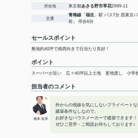
東京都
あきる野市
草花
2999-11
所在地
青梅線
「
福生
」駅 バス7分 西東京
交通
前」 停歩6分
セールスポイント
敷地約40坪で南西向きで日当たり良好！
ポイント
スーパーが近い
広々40坪以上土地
更地渡し
小学
担当者のコメント
外からの視線を気にしないプライベートな
建築条件なしなので、
お好きなハウスメーカーで建築できます！
橋本 友章
ぜひご見学・ご相談お待ちしております♪