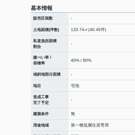
基本情報
-
販売区画数
133.74㎡(40.45坪)
土地面積(坪数)
私道負担面積
-
割合
建ぺい率 /
40% / 80%
容積率
-
傾斜地部分面積
宅地
地目
造成工事
-
完了予定
無
建築条件
第一種低層住居専用
用途地域