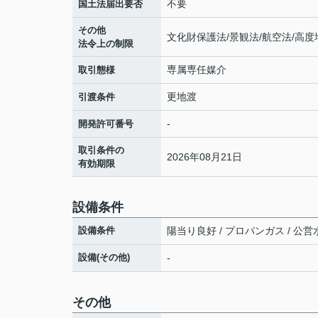
不要
国土法届出要否
その他
文化財保護法/景観法/航空法/高度
法令上の制限
専属専任媒介
取引態様
更地渡
引渡条件
-
開発許可番号
取引条件の
2026年08月21日
有効期限
設備条件
設備条件
陽当り良好 / プロパンガス / 公営水
設備(その他)
-
その他