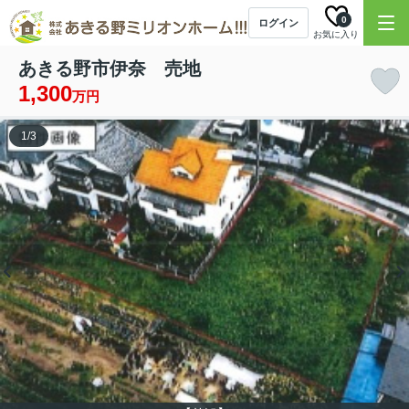
0
ログイン
お気に入り
あきる野市伊奈 売地
1,300
万円
1
/
3