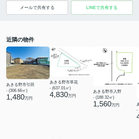
メールで共有する
LINEで共有する
近隣の物件
あきる野市草花
あきる野市引田
- (637.01㎡)
- (306.66㎡)
あきる野市入野
4,830
1,480
万円
- (188.32㎡)
万円
1,560
万円
-