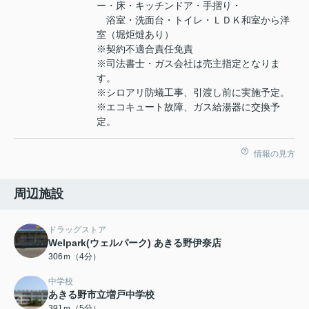
ー・床・キッチンドア・手摺り・
浴室・洗面台・トイレ・ＬＤＫ和室から洋
室（堀炬燵あり）
※契約不適合責任免責
※司法書士・ガス会社は売主指定となりま
す。
※シロアリ防蟻工事、引渡し前に実施予定。
※エコキュート故障、ガス給湯器に交換予
定。
情報の見方
周辺施設
ドラッグストア
Welpark(ウェルパーク) あきる野伊奈店
306ｍ（4分）
中学校
あきる野市立増戸中学校
391ｍ（5分）