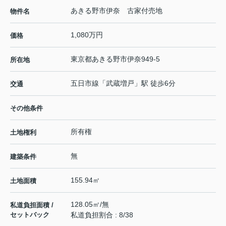
あきる野市伊奈 古家付売地
物件名
1,080万円
価格
東京都
あきる野市
伊奈
949-5
所在地
五日市線
「
武蔵増戸
」駅 徒歩6分
交通
その他条件
所有権
土地権利
無
建築条件
155.94㎡
土地面積
128.05㎡/無
私道負担面積 /
セットバック
私道負担割合 : 8/38