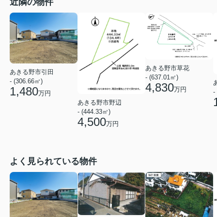
近隣の物件
あきる野市草花
あきる野市引田
- (637.01㎡)
- (306.66㎡)
4,830
1,480
万円
-
万円
あきる野市野辺
- (444.33㎡)
4,500
万円
よく見られている物件