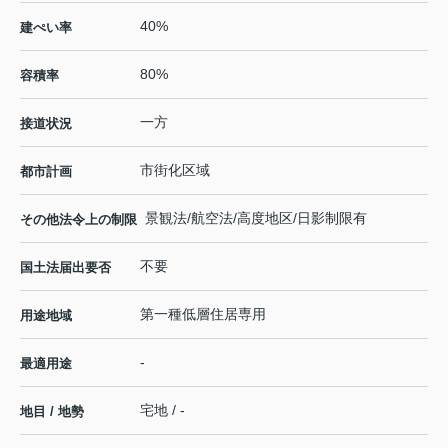
40%
建ぺい率
80%
容積率
一方
接道状況
市街化区域
都市計画
景観法/航空法/高度地区/日影制限有
その他法令上の制限
不要
国土法届出要否
第一種低層住居専用
用途地域
-
最適用途
宅地 / -
地目 / 地勢