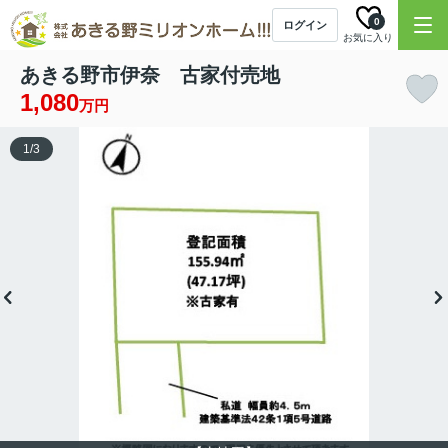
0
ログイン
お気に入り
あきる野市伊奈 古家付売地
1,080
万円
1
/
3