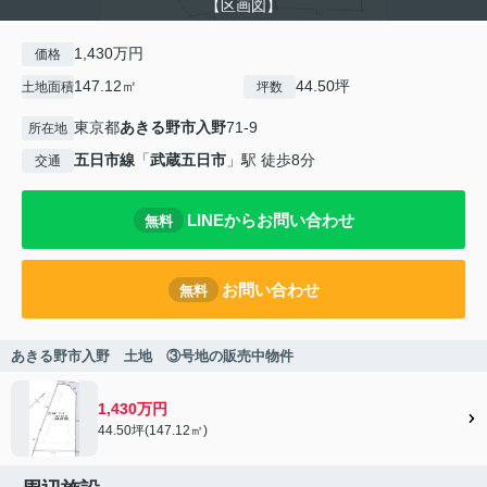
【区画図】
1,430万円
価格
147.12㎡
44.50坪
土地面積
坪数
東京都
あきる野市
入野
71-9
所在地
五日市線
「
武蔵五日市
」駅 徒歩8分
交通
LINEからお問い合わせ
無料
お問い合わせ
無料
あきる野市入野 土地 ③号地の販売中物件
1,430万円
44.50坪(147.12㎡)