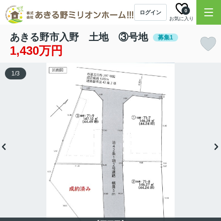
0
ログイン
お気に入り
あきる野市入野 土地 ③号地
募集1
1,430万円
1
/
3