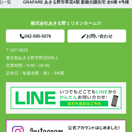
)一覧
GRAFARE あきる野市草花4期 新築分譲住宅 全6棟 4号棟
株式会社あきる野ミリオンホーム!!!
042-595-5076
お問い合わせ
〒197-0823
東京都あきる野市野辺599-1
営業時間：
9:00～18:00
定休日：
毎週水曜・第1・3木曜