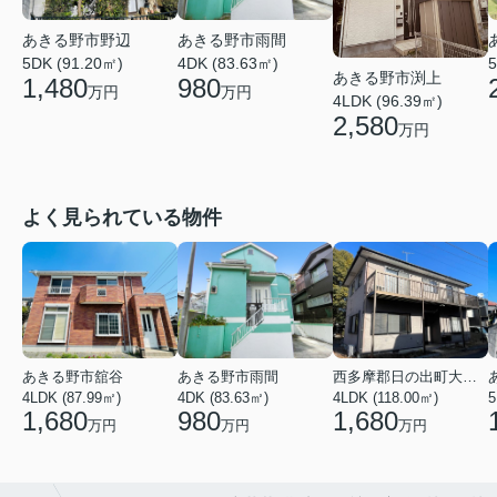
あきる野市野辺
あきる野市雨間
5DK (91.20㎡)
4DK (83.63㎡)
5
あきる野市渕上
1,480
980
万円
万円
4LDK (96.39㎡)
2,580
万円
よく見られている物件
あきる野市舘谷
あきる野市雨間
西多摩郡日の出町大字平井
4LDK (87.99㎡)
4DK (83.63㎡)
4LDK (118.00㎡)
5
1,680
980
1,680
万円
万円
万円