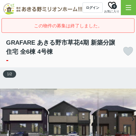
0
ログイン
お気に入り
この物件の募集は終了しました。
GRAFARE あきる野市草花4期 新築分譲
住宅 全6棟 4号棟
-
1
/
2