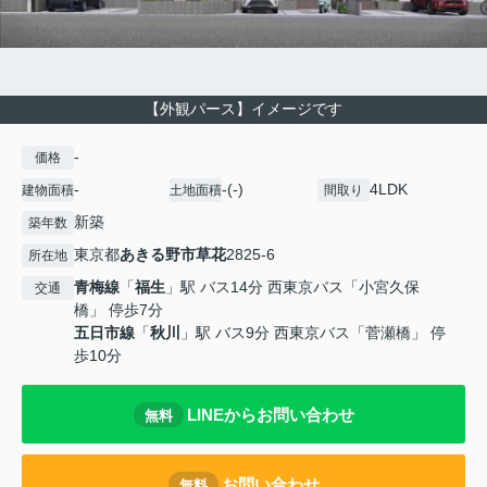
【外観パース】イメージです
-
価格
-
-(-)
4LDK
建物面積
土地面積
間取り
新築
築年数
東京都
あきる野市
草花
2825-6
所在地
青梅線
「
福生
」駅 バス14分 西東京バス「小宮久保
交通
橋」 停歩7分
五日市線
「
秋川
」駅 バス9分 西東京バス「菅瀬橋」 停
歩10分
LINEからお問い合わせ
無料
お問い合わせ
無料