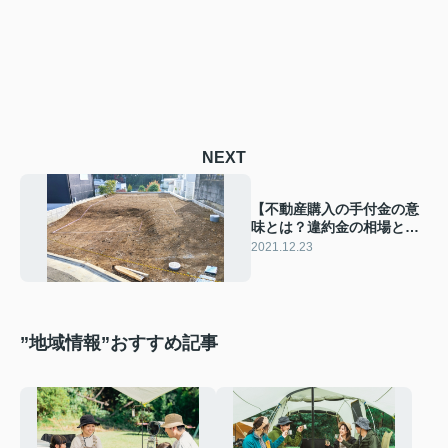
NEXT
【不動産購入の手付金の意
味とは？違約金の相場と支
払えない場合の対処法】
2021.12.23
”地域情報”おすすめ記事