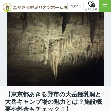
0
ログイン
お気に入り
【東京都あきる野市の大岳鍾乳洞と
大岳キャンプ場の魅力とは？施設概
要や料金もチェック！】