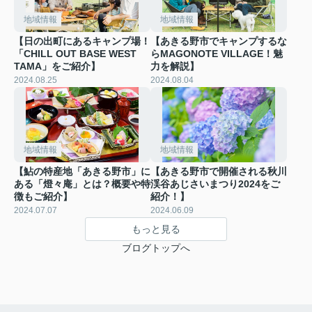
地域情報
地域情報
【日の出町にあるキャンプ場！
【あきる野市でキャンプするな
「CHILL OUT BASE WEST
らMAGONOTE VILLAGE！魅
TAMA」をご紹介】
力を解説】
2024.08.25
2024.08.04
地域情報
地域情報
【鮎の特産地「あきる野市」に
【あきる野市で開催される秋川
ある「燈々庵」とは？概要や特
渓谷あじさいまつり2024をご
徴もご紹介】
紹介！】
2024.07.07
2024.06.09
もっと見る
ブログトップへ