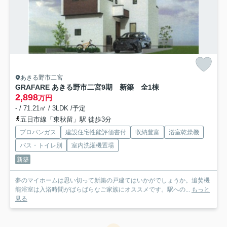
あきる野市二宮
GRAFARE あきる野市二宮9期 新築 全1棟
2,898
万円
- / 71.21㎡ / 3LDK /予定
五日市線「東秋留」駅 徒歩3分
プロパンガス
建設住宅性能評価書付
収納豊富
浴室乾燥機
バス・トイレ別
室内洗濯機置場
新築
夢のマイホームは思い切って新築の戸建てはいかがでしょうか。追焚機
能浴室は入浴時間がばらばらなご家族にオススメです。駅への...
もっと
見る