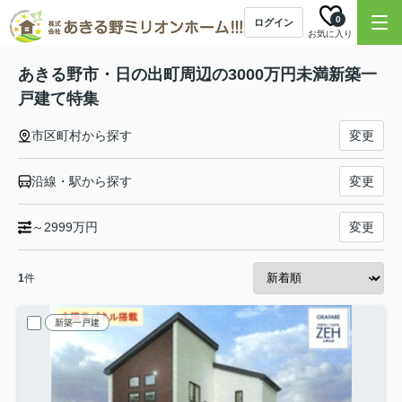
0
ログイン
お気に入り
あきる野市・日の出町周辺の3000万円未満新築一
戸建て特集
市区町村から探す
変更
沿線・駅から探す
変更
～2999万円
変更
1
件
新築一戸建