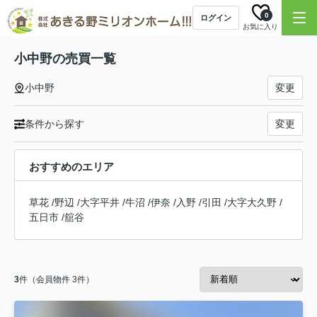
0
ログイン
お気に入り
小中野の売買一覧
小中野
変更
条件から探す
変更
おすすめのエリア
草花
/
野辺
/
大字平井
/
牛沼
/
伊奈
/
入野
/
引田
/
大字大久野
/
五日市
/
舘谷
3
件（会員物件 3件）