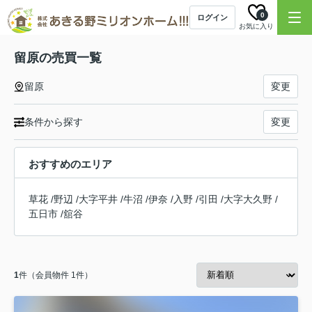
0
ログイン
お気に入り
留原の売買一覧
留原
変更
条件から探す
変更
おすすめのエリア
草花
/
野辺
/
大字平井
/
牛沼
/
伊奈
/
入野
/
引田
/
大字大久野
/
五日市
/
舘谷
1
件（会員物件 1件）