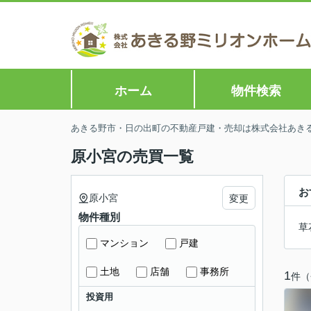
ホーム
物件検索
あきる野市・日の出町の不動産戸建・売却は株式会社あきる野
原小宮の売買一覧
お
原小宮
変更
物件種別
草
マンション
戸建
土地
店舗
事務所
1
件（
投資用