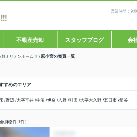
営業時間：9:0
不動産売却
スタッフブログ
会
原小宮の売買一覧
ミリオンホーム!!!
すすめのエリア
花
/
野辺
/
大字平井
/
牛沼
/
伊奈
/
入野
/
引田
/
大字大久野
/
五日市
/
舘谷
会員物件 1件）