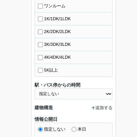
ワンルーム
1K/1DK/1LDK
2K/2DK/2LDK
3K/3DK/3LDK
4K/4DK/4LDK
5K以上
駅・バス停からの時間
建物構造
追加する
情報公開日
指定しない
本日