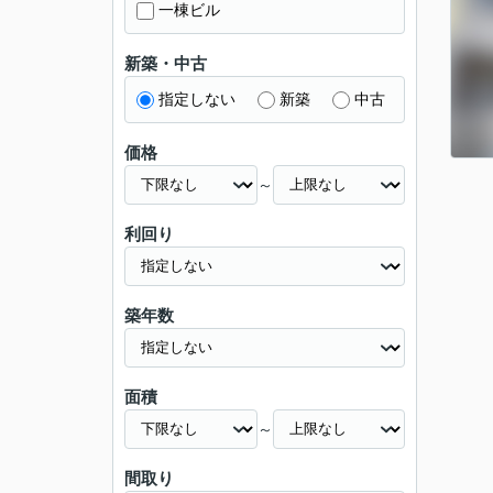
一棟ビル
新築・中古
指定しない
新築
中古
価格
～
利回り
築年数
面積
～
間取り