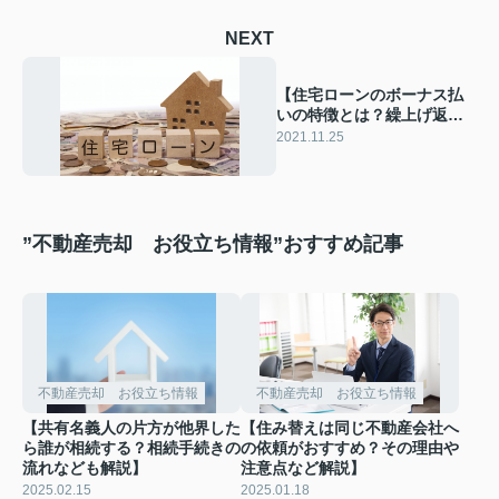
NEXT
【住宅ローンのボーナス払
いの特徴とは？繰上げ返済
の方法やメリットも解説】
2021.11.25
”不動産売却 お役立ち情報”おすすめ記事
不動産売却 お役立ち情報
不動産売却 お役立ち情報
【共有名義人の片方が他界した
【住み替えは同じ不動産会社へ
ら誰が相続する？相続手続きの
の依頼がおすすめ？その理由や
流れなども解説】
注意点など解説】
2025.02.15
2025.01.18