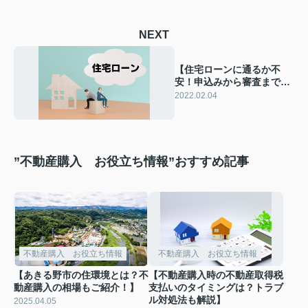
NEXT
【住宅ローンに通るか不
安！申込みから審査までの
流れや審査基準とは？】
2022.02.04
”不動産購入 お役立ち情報”おすすめ記事
不動産購入 お役立ち情報
不動産購入 お役立ち情報
【あきる野市の住環境とは？不
【不動産購入時の不動産取得税
動産購入の相場もご紹介！】
支払いのタイミングは？トラブ
ル対処法も解説】
2025.04.05