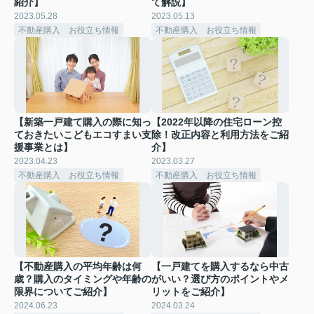
紹介】
て解説】
2023.05.28
2023.05.13
不動産購入 お役立ち情報
不動産購入 お役立ち情報
【新築一戸建て購入の際に知っ
【2022年以降の住宅ローン控
ておきたいこどもエコすまい支
除！改正内容と利用方法をご紹
援事業とは】
介】
2023.04.23
2023.03.27
不動産購入 お役立ち情報
不動産購入 お役立ち情報
【不動産購入の平均年齢は何
【一戸建てを購入するなら中古
歳？購入のタイミングや年齢の
がいい？選び方のポイントやメ
限界についてご紹介】
リットをご紹介】
2024.06.23
2024.03.24