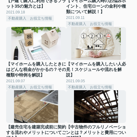
【戸建て購入に利用できるフラ
【マイホーム購入時のお悩みポ
ット35の魅力とは】
イント、住宅ローンの金利や種
類について解説！】
2021.09.18
2021.09.11
不動産購入 お役立ち情報
不動産購入 お役立ち情報
【マイホームを購入したときに
【マイホームを購入したい人必
はどんな税金がかかるの？その
見！スケジュールや流れを解
種類や特例を解説】
説】
2021.09.07
2021.09.05
不動産購入 お役立ち情報
不動産購入 お役立ち情報
【建売住宅を建築完成前に契約
【中古物件のフルリノベーショ
する流れやメリットについてご
ンとは？メリットと費用につい