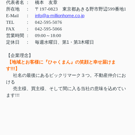
代表者名
：
橋本 友章
所在地
：
〒197-0823 東京都あきる野市野辺599番地1
info@a-millionhome.co.jp
E-Mail
：
TEL
：
042-595-5076
FAX
：
042-595-5066
営業時間
：
09:00～18:00
定休日
：
毎週水曜日、第1・第3木曜日
【企業理念】
【地域とお客様に『ひゃくまん』の笑顔と幸せ届けま
す!!!】
社名の最後にあるビックリマーク３つ。不動産仲介にお
ける
売主様、買主様、そして間に入る当社の意味を込めてい
ます!!!