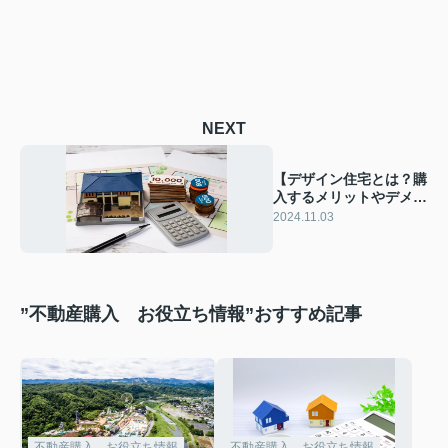
NEXT
【デザイン住宅とは？購
入するメリットやデメリ
ットを解説】
2024.11.03
”不動産購入 お役立ち情報”おすすめ記事
不動産購入 お役立ち情報
不動産購入 お役立ち情報