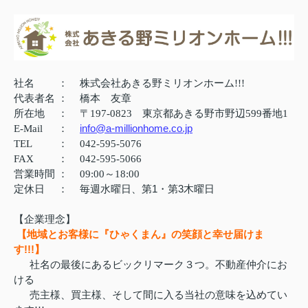
社名
：
株式会社あきる野ミリオンホーム!!!
代表者名
：
橋本 友章
所在地
：
〒197-0823 東京都あきる野市野辺599番地1
info@a-millionhome.co.jp
E-Mail
：
TEL
：
042-595-5076
FAX
：
042-595-5066
営業時間
：
09:00～18:00
定休日
：
毎週水曜日、第1・第3木曜日
【企業理念】
【地域とお客様に『ひゃくまん』の笑顔と幸せ届けま
す!!!】
社名の最後にあるビックリマーク３つ。不動産仲介にお
ける
売主様、買主様、そして間に入る当社の意味を込めてい