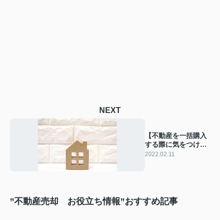
NEXT
【不動産を一括購入
する際に気をつけた
いこと】
2022.02.11
”不動産売却 お役立ち情報”おすすめ記事