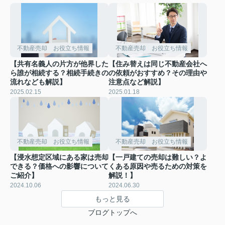
不動産売却 お役立ち情報
不動産売却 お役立ち情報
【共有名義人の片方が他界した
【住み替えは同じ不動産会社へ
ら誰が相続する？相続手続きの
の依頼がおすすめ？その理由や
流れなども解説】
注意点など解説】
2025.02.15
2025.01.18
不動産売却 お役立ち情報
不動産売却 お役立ち情報
【浸水想定区域にある家は売却
【一戸建ての売却は難しい？よ
できる？価格への影響について
くある原因や売るための対策を
ご紹介】
解説！】
2024.10.06
2024.06.30
もっと見る
ブログトップへ