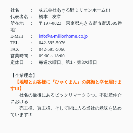
社名
：
株式会社あきる野ミリオンホーム!!!
代表者名
：
橋本 友章
所在地
：
〒197-0823 東京都あきる野市野辺599番
地1
info@a-millionhome.co.jp
E-Mail
：
TEL
：
042-595-5076
FAX
：
042-595-5066
営業時間
：
09:00～18:00
定休日
：
毎週水曜日、第1・第3木曜日
【企業理念】
【地域とお客様に『ひゃくまん』の笑顔と幸せ届けま
す!!!】
社名の最後にあるビックリマーク３つ。不動産仲介
における
売主様、買主様、そして間に入る当社の意味を込め
ています!!!