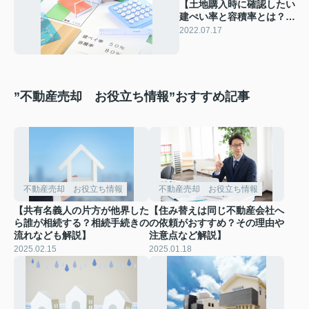
【土地購入時に確認したい
建ぺい率と容積率とは？緩
和条件も解説！】
2022.07.17
”不動産売却 お役立ち情報”おすすめ記事
不動産売却 お役立ち情報
不動産売却 お役立ち情報
【共有名義人の片方が他界した
【住み替えは同じ不動産会社へ
ら誰が相続する？相続手続きの
の依頼がおすすめ？その理由や
流れなども解説】
注意点など解説】
2025.02.15
2025.01.18