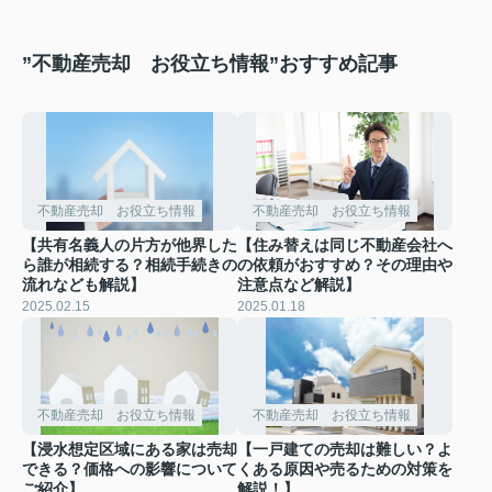
”不動産売却 お役立ち情報”おすすめ記事
不動産売却 お役立ち情報
不動産売却 お役立ち情報
【共有名義人の片方が他界した
【住み替えは同じ不動産会社へ
ら誰が相続する？相続手続きの
の依頼がおすすめ？その理由や
流れなども解説】
注意点など解説】
2025.02.15
2025.01.18
不動産売却 お役立ち情報
不動産売却 お役立ち情報
【浸水想定区域にある家は売却
【一戸建ての売却は難しい？よ
できる？価格への影響について
くある原因や売るための対策を
ご紹介】
解説！】