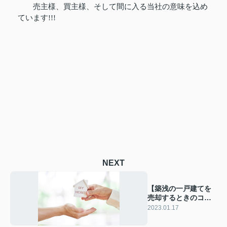
売主様、買主様、そして間に入る当社の意味を込め
ています!!!
NEXT
【築浅の一戸建てを
売却するときのコツ
をご紹介】
2023.01.17