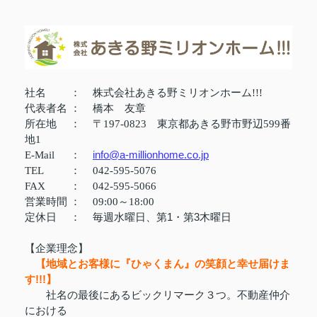
社名
：
株式会社あきる野ミリオンホーム!!!
代表者名
：
橋本 友章
所在地
：
〒197-0823 東京都あきる野市野辺599番
地1
info@a-millionhome.co.jp
E-Mail
：
TEL
：
042-595-5076
FAX
：
042-595-5066
営業時間
：
09:00～18:00
定休日
：
毎週水曜日、第1・第3木曜日
【企業理念】
【地域とお客様に『ひゃくまん』の笑顔と幸せ届けま
す!!!】
社名の最後にあるビックリマーク３つ。不動産仲介
における