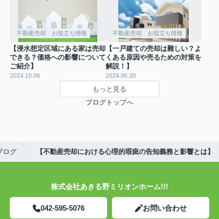
不動産売却 お役立ち情報
不動産売却 お役立ち情報
【浸水想定区域にある家は売却
【一戸建ての売却は難しい？よ
できる？価格への影響について
くある原因や売るための対策を
ご紹介】
解説！】
2024.10.06
2024.06.30
もっと見る
ブログトップへ
ブログ
【不動産売却における心理的瑕疵の告知義務と影響とは】
株式会社あきる野ミリオンホーム!!!
042-595-5076
お問い合わせ