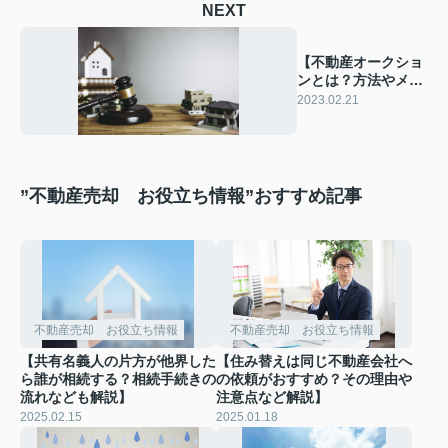
NEXT
【不動産オークショ
ンとは？方法やメリ
ット・デメリットを
2023.02.21
ご紹介】
”不動産売却 お役立ち情報”おすすめ記事
不動産売却 お役立ち情報
不動産売却 お役立ち情報
【共有名義人の片方が他界した
【住み替えは同じ不動産会社へ
ら誰が相続する？相続手続きの
の依頼がおすすめ？その理由や
流れなども解説】
注意点など解説】
2025.02.15
2025.01.18