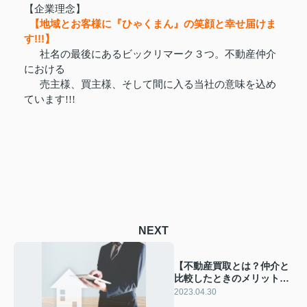
【企業理念】
【地域とお客様に『ひゃくまん』の笑顔と幸せ届けま
す!!!】
社名の最後にあるビックリマーク３つ。不動産仲介
における
売主様、買主様、そして間に入る当社の意味を込め
ています!!!
NEXT
【不動産買取とは？仲介と
比較したときのメリット・
デメリットを解説！】
2023.04.30