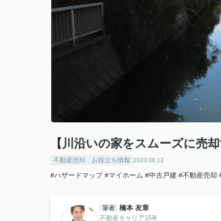
【川沿いの家をスムーズに売却
不動産売却 お役立ち情報
2023.08.12
#ハザードマップ
#マイホーム
#中古戸建
#不動産売却
橋本 友章
筆者
不動産キャリア15年