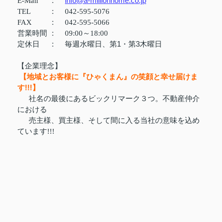
info@a-millionhome.co.jp
E-Mail
：
TEL
：
042-595-5076
FAX
：
042-595-5066
営業時間
：
09:00～18:00
定休日
：
毎週水曜日、第1・第3木曜日
【企業理念】
【地域とお客様に『ひゃくまん』の笑顔と幸せ届けま
す!!!】
社名の最後にあるビックリマーク３つ。不動産仲介
における
売主様、買主様、そして間に入る当社の意味を込め
ています!!!