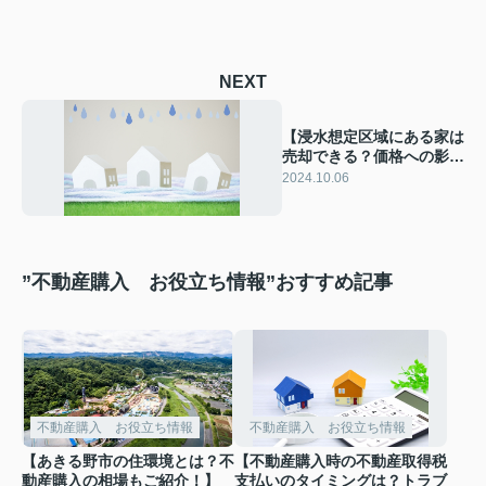
NEXT
【浸水想定区域にある家は
売却できる？価格への影響
についてご紹介】
2024.10.06
”不動産購入 お役立ち情報”おすすめ記事
不動産購入 お役立ち情報
不動産購入 お役立ち情報
【あきる野市の住環境とは？不
【不動産購入時の不動産取得税
動産購入の相場もご紹介！】
支払いのタイミングは？トラブ