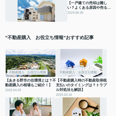
【一戸建ての売却は難し
い？よくある原因や売るた
めの対策を解説！】
2024.06.30
”不動産購入 お役立ち情報”おすすめ記事
不動産購入 お役立ち情報
不動産購入 お役立ち情報
【あきる野市の住環境とは？不
【不動産購入時の不動産取得税
動産購入の相場もご紹介！】
支払いのタイミングは？トラブ
ル対処法も解説】
2025.04.05
2025.03.16