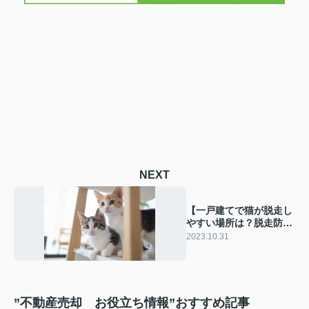
NEXT
【一戸建てで猫が脱走し
やすい場所は？脱走防止
対策も解説！】
2023.10.31
”不動産売却 お役立ち情報”おすすめ記事